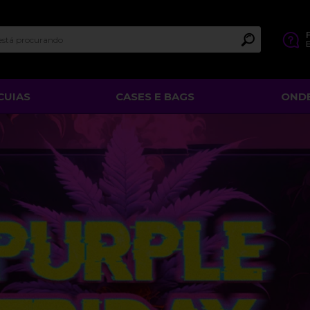
E
CUIAS
CASES E BAGS
OND